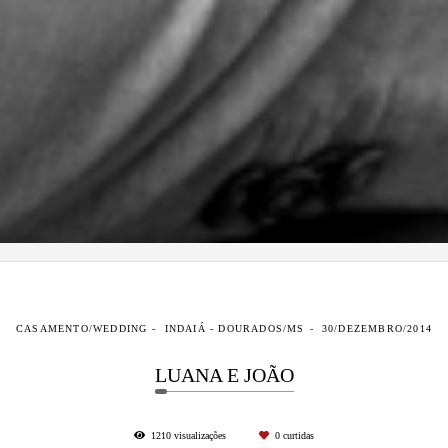
CASAMENTO/WEDDING
INDAIÁ - DOURADOS/MS
30/DEZEMBRO/2014
LUANA E JOÃO
1210
visualizações
0
curtidas