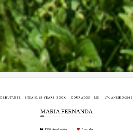
DEBUTANTE - ENSAIO/15 YEARS BOOK
DOURADOS - MS
17/JANEIRO/2013
MARIA FERNANDA
1360
visualizações
0
curtidas