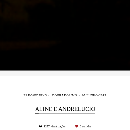
PRE-WEDDING
DOURADOS/MS
05/JUNHO/2015
ALINE E ANDRELUCIO
1257
visualizações
0
curtidas